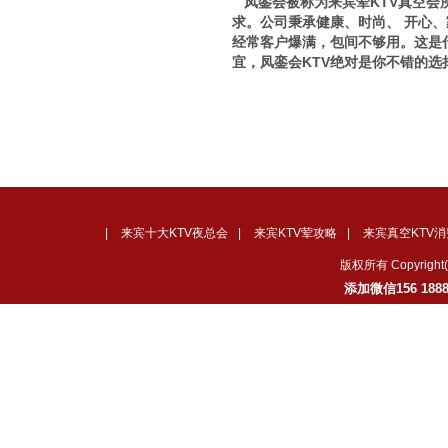
凤銮会被称为来宾荤KTV真空会
求。公司秉承健康、时尚、 开心
经常客户爆满，包间不够用。这是
宜，凤銮会KTV绝对是你不错的选
|
来宾十大KTV夜总会
|
来宾KTV荤攻略
|
来宾真空KTV消
版权所有 Copyrig
添加微信156 18