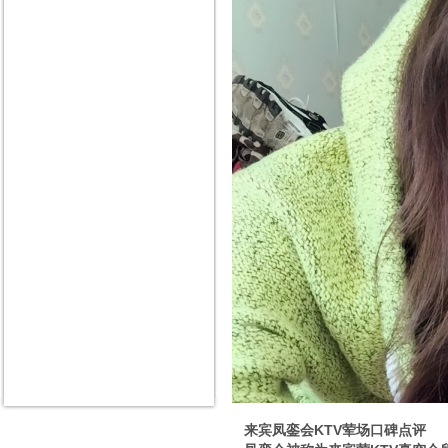
来宾凤銮会KTV荤场口碑点评