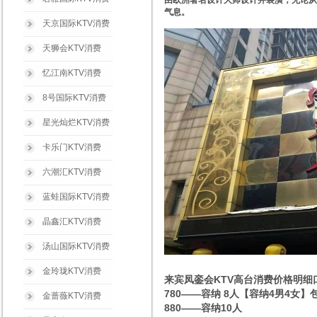
由欧洲著名设计大师设计并装潢，无论从
气息。
天京国际KTV消费
天狮会KTV消费
忆江南KTV消费
8号国际KTV消费
星光灿烂KTV消费
卡乐门KTV消费
六潮汇KTV消费
蓝蛙国际KTV消费
晶鑫汇KTV消费
汤山国际KTV消费
金玲珑KTV消费
来宾凤銮会KTV高台消费价格明细
780——容纳 8人【容纳4男4女】
金蔷薇KTV消费
880——容纳10人