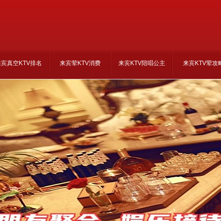
来宾真空KTV排名
来宾荤KTV消费
来宾KTV陪唱公主
来宾KTV荤攻