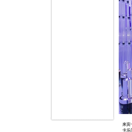
来宾卡
卡乐门