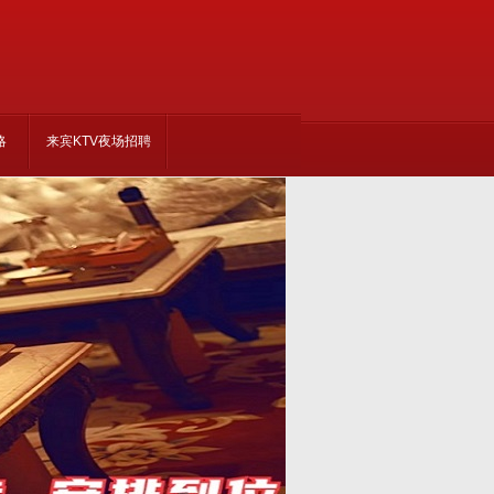
略
来宾KTV夜场招聘