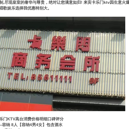
制,尽现皇室的奢华与尊贵，绝对让您满意如归! 来宾卡乐门ktv因生意
唱歌娱乐选择我优惠特别大。
乐门KTV高台消费价格明细口碑评分
——容纳 8人【容纳4男4女】包含酒水