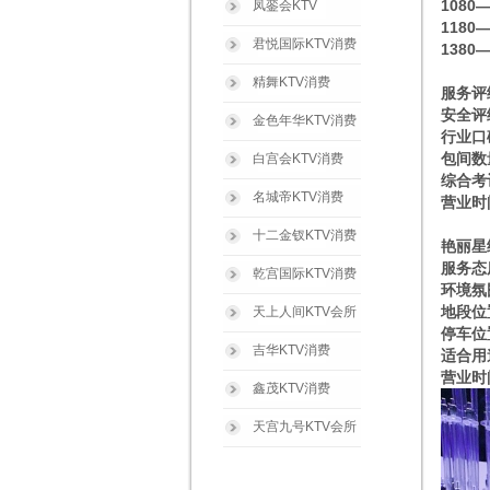
1080
凤銮会KTV
1180
君悦国际KTV消费
1380
精舞KTV消费
服务评
安全评
金色年华KTV消费
行业口
包间数
白宫会KTV消费
综合考
名城帝KTV消费
营业时间
十二金钗KTV消费
艳丽星
服务态
乾宫国际KTV消费
环境氛
地段位
天上人间KTV会所
停车位
吉华KTV消费
适合用
营业时间
鑫茂KTV消费
天宫九号KTV会所