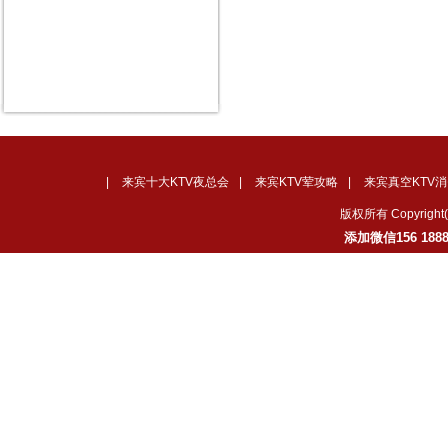
|
来宾十大KTV夜总会
|
来宾KTV荤攻略
|
来宾真空KTV消
版权所有 Copyrig
添加微信156 18