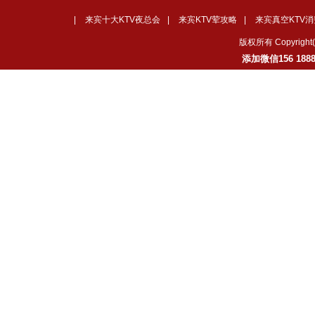
|
来宾十大KTV夜总会
|
来宾KTV荤攻略
|
来宾真空KTV消
版权所有 Copyrig
添加微信156 18