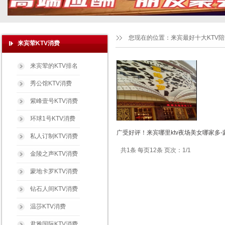
您现在的位置：
来宾最好十大KTV
来宾荤KTV消费
来宾荤的KTV排名
秀公馆KTV消费
紫峰壹号KTV消费
环球1号KTV消费
广受好评！来宾哪里ktv夜场美女哪家多-
私人订制KTV消费
共1条 每页12条 页次：1/1
金陵之声KTV消费
蒙地卡罗KTV消费
钻石人间KTV消费
温莎KTV消费
君雅国际KTV消费