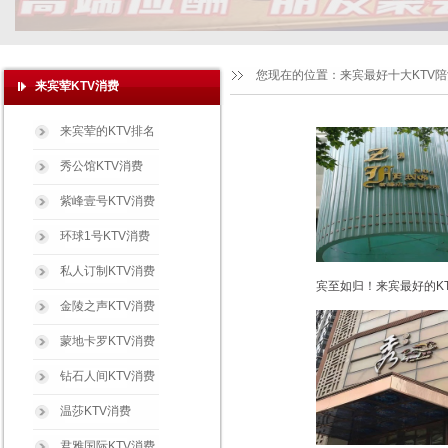
您现在的位置：
来宾最好十大KTV
来宾荤KTV消费
来宾荤的KTV排名
秀公馆KTV消费
紫峰壹号KTV消费
环球1号KTV消费
私人订制KTV消费
宾至如归！来宾最好的KT
金陵之声KTV消费
蒙地卡罗KTV消费
钻石人间KTV消费
温莎KTV消费
君雅国际KTV消费