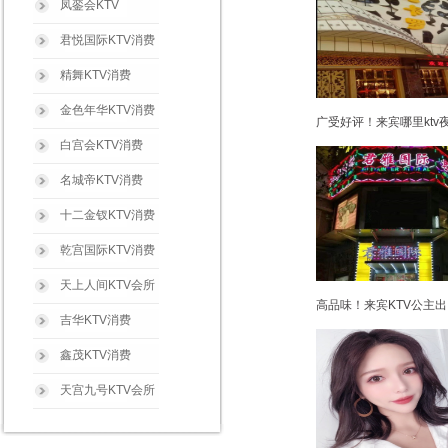
凤銮会KTV
君悦国际KTV消费
精舞KTV消费
金色年华KTV消费
广受好评！来宾哪里ktv
白宫会KTV消费
名城帝KTV消费
十二金钗KTV消费
乾宫国际KTV消费
天上人间KTV会所
高品味！来宾KTV公主出
吉华KTV消费
鑫茂KTV消费
天宫九号KTV会所