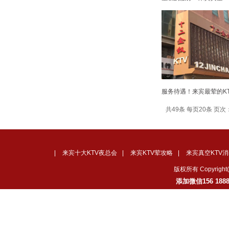
服务待遇！来宾最荤的KT
共49条 每页20条 页次：
|
来宾十大KTV夜总会
|
来宾KTV荤攻略
|
来宾真空KTV消
版权所有 Copyrig
添加微信156 18