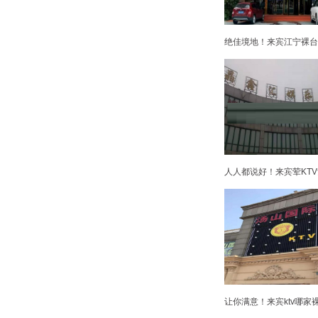
绝佳境地！来宾江宁裸台k
人人都说好！来宾荤KTV
让你满意！来宾ktv哪家