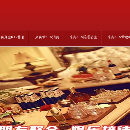
来宾真空KTV排名
来宾荤KTV消费
来宾KTV陪唱公主
来宾KTV荤攻