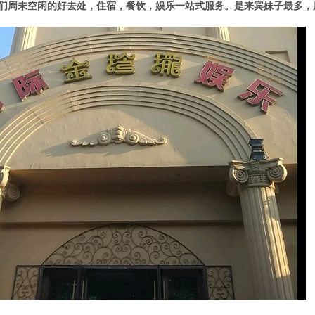
们周未空闲的好去处，住宿，餐饮，娱乐一站式服务。是来宾妹子最多，质