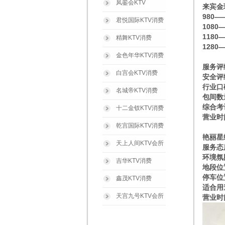
凤銮会KTV
来宾金
980
君悦国际KTV消费
1080
1180
精舞KTV消费
1280
金色年华KTV消费
服务评
白宫会KTV消费
安全评
行业口
名城帝KTV消费
包间数
综合考
十二金钗KTV消费
营业时间
乾宫国际KTV消费
艳丽星
天上人间KTV会所
服务态
环境氛
吉华KTV消费
地段位
停车位
鑫茂KTV消费
适合用
天宫九号KTV会所
营业时间