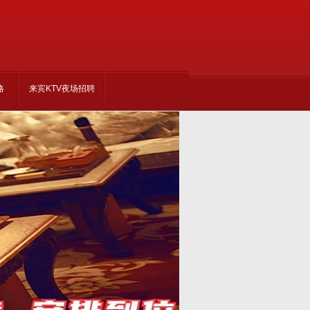
略
来宾KTV夜场招聘