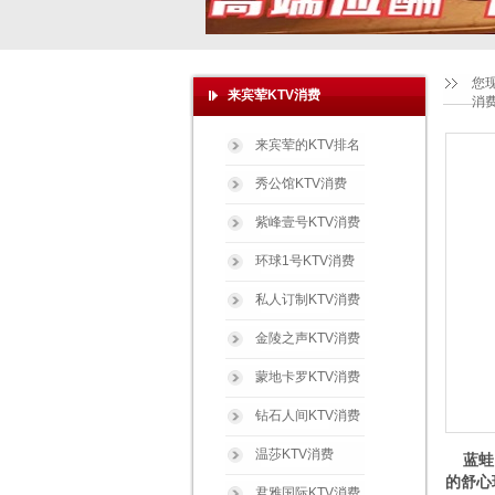
您
来宾荤KTV消费
消
来宾荤的KTV排名
秀公馆KTV消费
紫峰壹号KTV消费
环球1号KTV消费
私人订制KTV消费
金陵之声KTV消费
蒙地卡罗KTV消费
钻石人间KTV消费
温莎KTV消费
蓝蛙国
的舒心
君雅国际KTV消费