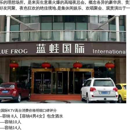
乐的理想场所。是来宾生意最火爆的高端夜总会。概念各异的豪华房、贵
好友同聚、夜色狂欢的绝佳境地.是集休闲娱乐、欢唱聚会、观赏演出于
蛙国际KTV高台消费价格明细口碑评分
——容纳 8人【容纳4男4女】包含酒水
——容纳10人
——容纳14人