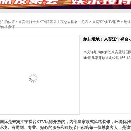
现在的位置：
来宾最好十大KTV陪酒公主夜总会排名一览表
>
来宾荤的KTV消费
> 绝
费价格点评
绝佳境地！来宾江宁裸台k
本文详细为你解答来宾蓝蛙国际
ktv哪几家开放咨询经理156 18
际是来宾江宁裸台KTV玩得开放的，内部皇家欧式风格装修，环境优雅
环境。有周到、专业、贴心的服务和欢娱节目献给每一位尊贵客人，是请