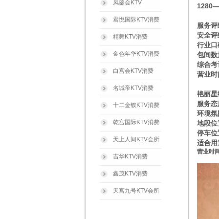
凤銮会KTV
1280
君悦国际KTV消费
服务评
安全评
精舞KTV消费
行业口
金色年华KTV消费
包间数
综合考
白宫会KTV消费
营业时间
名城帝KTV消费
艳丽星
服务态
十二金钗KTV消费
环境氛
乾宫国际KTV消费
地段位
停车位
天上人间KTV会所
适合用
营业时间
吉华KTV消费
鑫茂KTV消费
天宫九号KTV会所